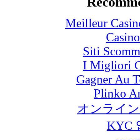
Recomme
Meilleur Casin
Casino
Siti Scomm
I Migliori
Gagner Au Te
Plinko A
オンライン
KYC