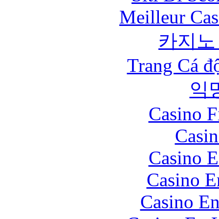
Meilleur Cas
카지노
Trang Cá đ
익
Casino F
Casin
Casino E
Casino E
Casino En