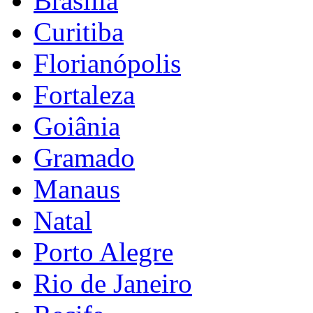
Brasília
Curitiba
Florianópolis
Fortaleza
Goiânia
Gramado
Manaus
Natal
Porto Alegre
Rio de Janeiro