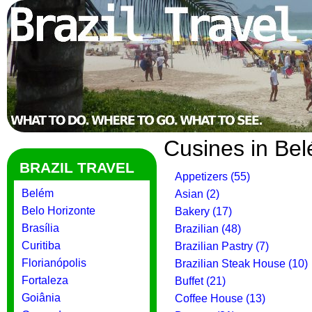
Cusines in Be
BRAZIL TRAVEL
Appetizers (55)
Belém
Asian (2)
Belo Horizonte
Bakery (17)
Brasília
Brazilian (48)
Curitiba
Brazilian Pastry (7)
Florianópolis
Brazilian Steak House (10)
Fortaleza
Buffet (21)
Goiânia
Coffee House (13)