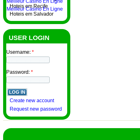
Meilleur Casino En Ligne
Hoteis em Recife
Meilleur Casino En Ligne
Hoteis em Salvador
USER LOGIN
Username:
*
Password:
*
Create new account
Request new password