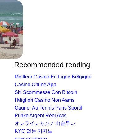
Recommended reading
Meilleur Casino En Ligne Belgique
Casino Online App
Siti Scommesse Con Bitcoin
I Migliori Casino Non Aams
Gagner Au Tennis Paris Sportif
Plinko Argent Réel Avis
オンラインカジノ 出金早い
KYC 없는 카지노
казино крипто