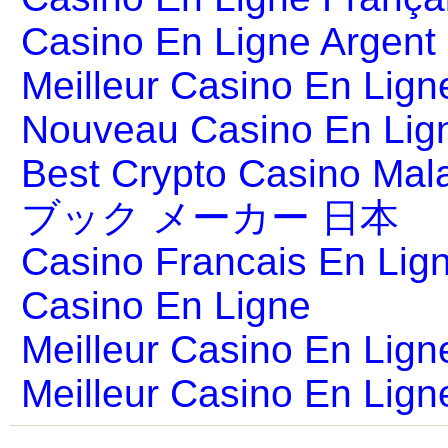
Casino En Ligne Argent
Meilleur Casino En Lign
Nouveau Casino En Lig
Best Crypto Casino Mal
ブック メーカー 日本
Casino Francais En Lig
Casino En Ligne
Meilleur Casino En Lign
Meilleur Casino En Lign