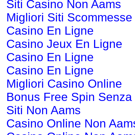
Siti Casino Non Aams
Migliori Siti Scommesse 
Casino En Ligne
Casino Jeux En Ligne
Casino En Ligne
Casino En Ligne
Migliori Casino Online
Bonus Free Spin Senza
Siti Non Aams
Casino Online Non Aams