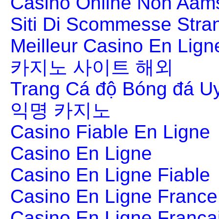
Casino Online Non Aam
Siti Di Scommesse Stran
Meilleur Casino En Lign
카지노 사이트 해외
Trang Cá độ Bóng đá Uy
익명 카지노
Casino Fiable En Ligne
Casino En Ligne
Casino En Ligne Fiable
Casino En Ligne France
Casino En Ligne França