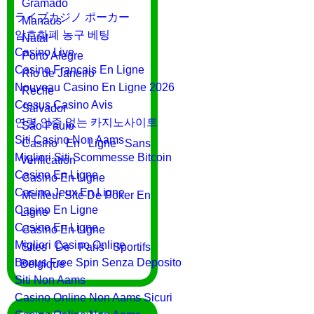
Gramado
ライブカジノ ポーカー
Manaus
암호화폐 농구 베팅
Natal
Casino Live
Porto Alegre
Casino Francais En Ligne
Rio de Janeiro
Nouveau Casino En Ligne 2026
Recife
Cresus Casino Avis
Salvador
연령 인증 없는 카지노사이트
São Paulo
Siti Casino Non Aams
Casino En Ligne Sans
Migliori Siti Scommesse Bitcoin
Verification
Casino En Ligne
Casino En Ligne
Casino Jeux En Ligne
Meilleur Site De Poker En
Casino En Ligne
Ligne
Casino En Ligne
Casino En Ligne
Migliori Casino Online
Sites De Paris Sportifs
Bonus Free Spin Senza Deposito
Belgique
Siti Non Aams
Casino Online Non Aams Sicuri