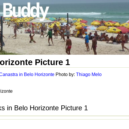
orizonte Picture 1
Canastra in Belo Horizonte
Photo by:
Thiago Melo
izonte
s in Belo Horizonte Picture 1