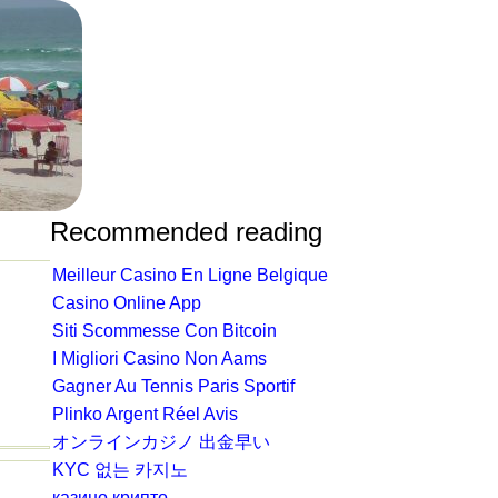
Recommended reading
Meilleur Casino En Ligne Belgique
Casino Online App
Siti Scommesse Con Bitcoin
I Migliori Casino Non Aams
Gagner Au Tennis Paris Sportif
Plinko Argent Réel Avis
オンラインカジノ 出金早い
KYC 없는 카지노
казино крипто