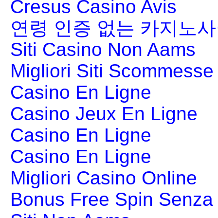
Cresus Casino Avis
연령 인증 없는 카지노
Siti Casino Non Aams
Migliori Siti Scommesse 
Casino En Ligne
Casino Jeux En Ligne
Casino En Ligne
Casino En Ligne
Migliori Casino Online
Bonus Free Spin Senza