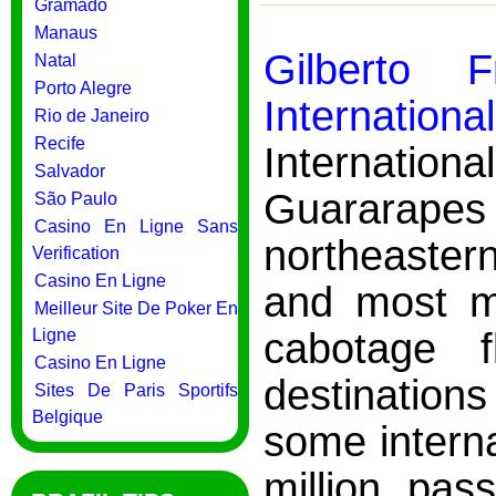
Gramado
Manaus
Gilberto F
Natal
Porto Alegre
Internationa
Rio de Janeiro
Recife
Internatio
Salvador
Guararapes A
São Paulo
Casino En Ligne Sans
northeastern
Verification
Casino En Ligne
and most m
Meilleur Site De Poker En
cabotage f
Ligne
Casino En Ligne
destination
Sites De Paris Sportifs
Belgique
some interna
million pa