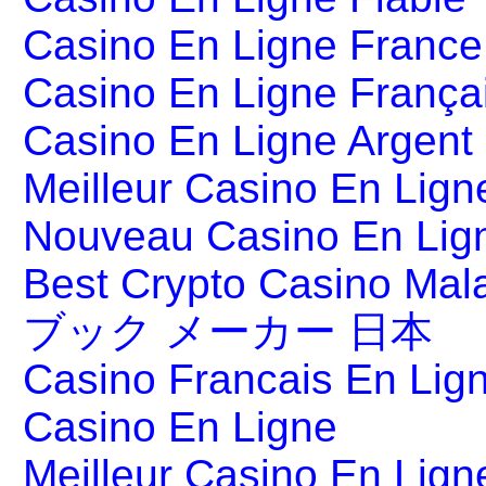
Casino En Ligne France
Casino En Ligne França
Casino En Ligne Argent
Meilleur Casino En Lign
Nouveau Casino En Lig
Best Crypto Casino Mal
ブック メーカー 日本
Casino Francais En Lig
Casino En Ligne
Meilleur Casino En Lign