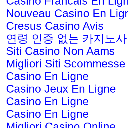
Casino Francais En Lig
Nouveau Casino En Lig
Cresus Casino Avis
연령 인증 없는 카지노
Siti Casino Non Aams
Migliori Siti Scommesse 
Casino En Ligne
Casino Jeux En Ligne
Casino En Ligne
Casino En Ligne
Migliori Casino Online