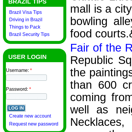
BRAZIL TIPS
mall is a cit
Brazil Visa Tips
bowling al
Driving in Brazil
Things to Pack
food courts.&
Brazil Security Tips
Fair of the 
USER LOGIN
Republic Sq
the painting
Username:
*
than 600 cr
Password:
*
coming from
well as nei
Create new account
Necklaces,
Request new password