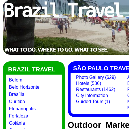
SÃO PAULO TRAVE
BRAZIL TRAVEL
Photo Gallery (629)
Belém
Hotels (536)
Belo Horizonte
Restaurants (1462)
Brasília
City Information
Curitiba
Guided Tours (1)
Florianópolis
Fortaleza
Outdoor Marke
Goiânia