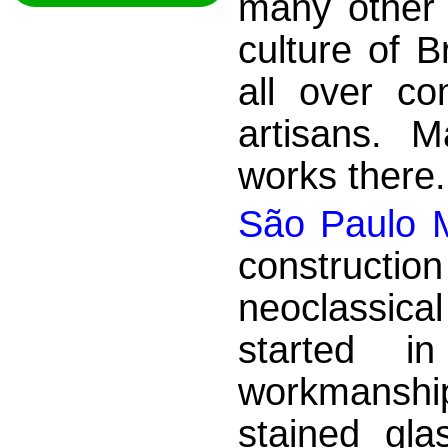
many other 
culture of B
all over co
artisans. M
works there.
São Paulo M
construction
neoclassica
started i
workmanship
stained gla