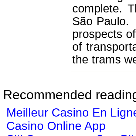
complete. T
São Paulo. 
prospects o
of transport
the trams we
Recommended readin
Meilleur Casino En Lign
Casino Online App