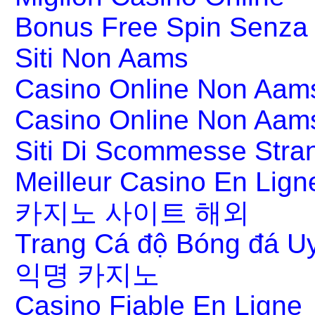
Bonus Free Spin Senza
Siti Non Aams
Casino Online Non Aams
Casino Online Non Aam
Siti Di Scommesse Stran
Meilleur Casino En Lign
카지노 사이트 해외
Trang Cá độ Bóng đá Uy
익명 카지노
Casino Fiable En Ligne