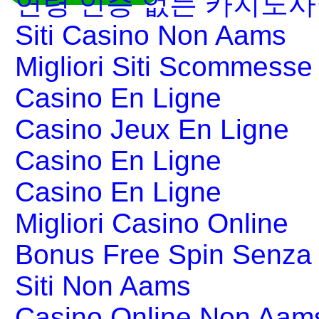
연령 인증 없는 카지노
Siti Casino Non Aams
Migliori Siti Scommesse 
Casino En Ligne
Casino Jeux En Ligne
Casino En Ligne
Casino En Ligne
Migliori Casino Online
Bonus Free Spin Senza
Siti Non Aams
Casino Online Non Aams