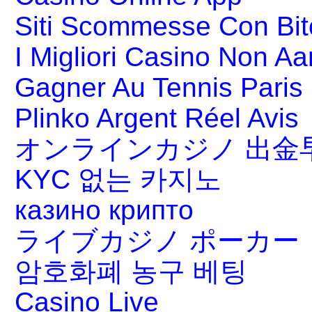
Siti Scommesse Con Bit
I Migliori Casino Non A
Gagner Au Tennis Paris 
Plinko Argent Réel Avis
オンラインカジノ 出金
KYC 없는 카지노
казино крипто
ライブカジノ ポーカー
암호화폐 농구 베팅
Casino Live