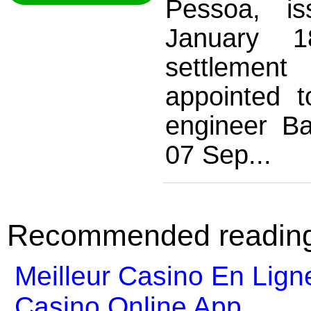
Pessoa, i
January 1
settlemen
appointed t
engineer B
07 Sep...
Recommended readin
Meilleur Casino En Lign
Casino Online App