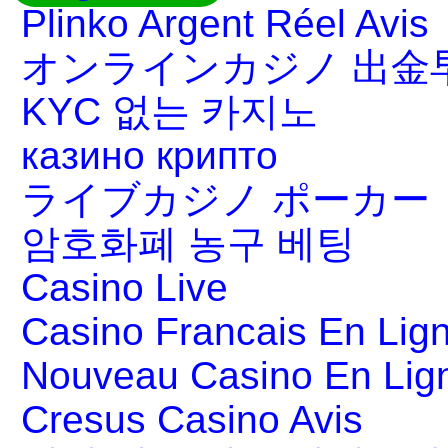
Plinko Argent Réel Avis
オンラインカジノ 出金
KYC 없는 카지노
казино крипто
ライブカジノ ポーカー
암호화폐 농구 베팅
Casino Live
Casino Francais En Lig
Nouveau Casino En Lig
Cresus Casino Avis