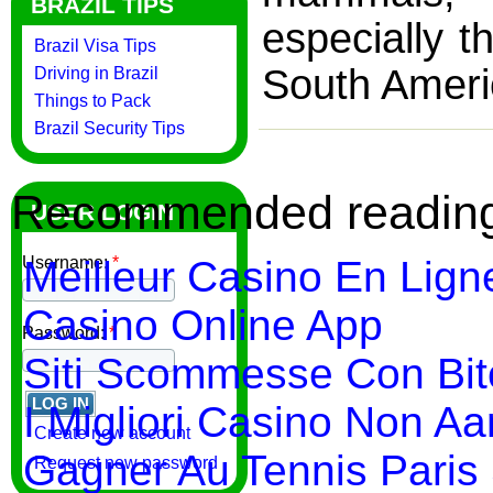
BRAZIL TIPS
especially t
Brazil Visa Tips
South Ameri
Driving in Brazil
Things to Pack
Brazil Security Tips
Recommended readin
USER LOGIN
Username:
*
Meilleur Casino En Lign
Casino Online App
Password:
*
Siti Scommesse Con Bit
I Migliori Casino Non A
Create new account
Gagner Au Tennis Paris 
Request new password