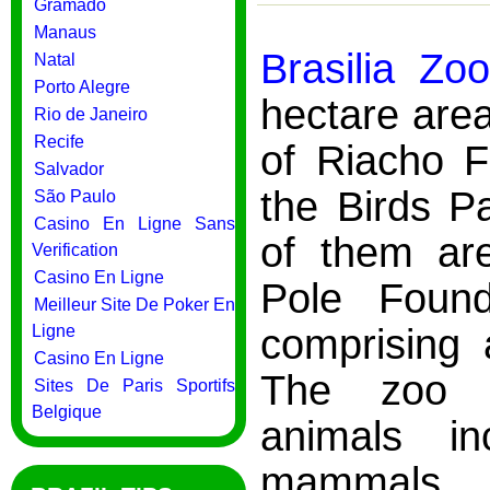
Gramado
Manaus
Brasilia Zo
Natal
Porto Alegre
hectare area
Rio de Janeiro
Recife
of Riacho F
Salvador
the Birds Pa
São Paulo
Casino En Ligne Sans
of them ar
Verification
Casino En Ligne
Pole Found
Meilleur Site De Poker En
comprising 
Ligne
Casino En Ligne
The zoo h
Sites De Paris Sportifs
Belgique
animals in
mammals, i