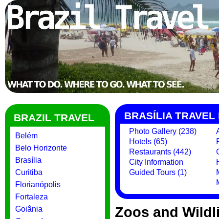
BRASÍLIA TRAVEL
BRAZIL TRAVEL
Photo Gallery (238)
Belém
Hotels (65)
Belo Horizonte
Restaurants (442)
Brasília
City Information
Curitiba
Guided Tours (1)
Florianópolis
Fortaleza
Zoos and Wildli
Goiânia