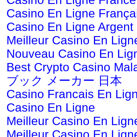
Casino En Ligne França
Casino En Ligne Argent
Meilleur Casino En Lign
Nouveau Casino En Lig
Best Crypto Casino Mal
ブック メーカー 日本
Casino Francais En Lig
Casino En Ligne
Meilleur Casino En Lign
Meilleur Casino En Lign