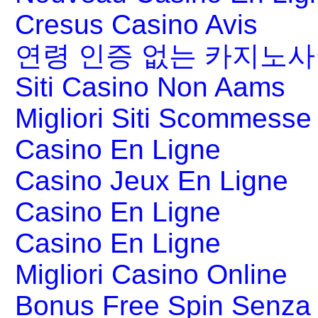
Cresus Casino Avis
연령 인증 없는 카지노
Siti Casino Non Aams
Migliori Siti Scommesse 
Casino En Ligne
Casino Jeux En Ligne
Casino En Ligne
Casino En Ligne
Migliori Casino Online
Bonus Free Spin Senza