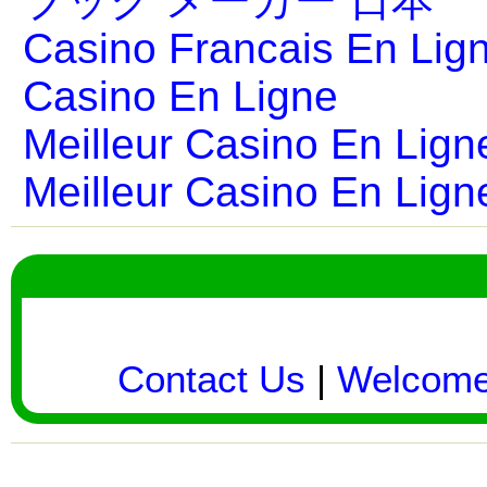
ブック メーカー 日本
Casino Francais En Lig
Casino En Ligne
Meilleur Casino En Lign
Meilleur Casino En Lign
Contact Us
|
Welcom