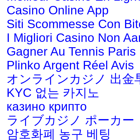
Casino Online App
Siti Scommesse Con Bit
I Migliori Casino Non A
Gagner Au Tennis Paris 
Plinko Argent Réel Avis
オンラインカジノ 出金
KYC 없는 카지노
казино крипто
ライブカジノ ポーカー
암호화폐 농구 베팅