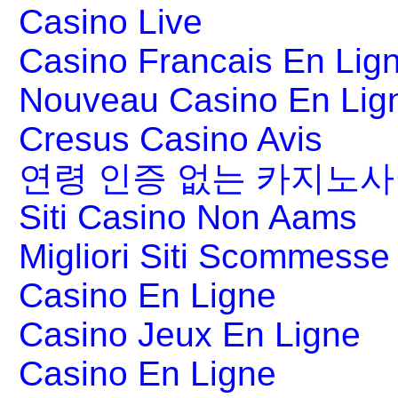
Casino Live
Casino Francais En Lig
Nouveau Casino En Lig
Cresus Casino Avis
연령 인증 없는 카지노
Siti Casino Non Aams
Migliori Siti Scommesse 
Casino En Ligne
Casino Jeux En Ligne
Casino En Ligne