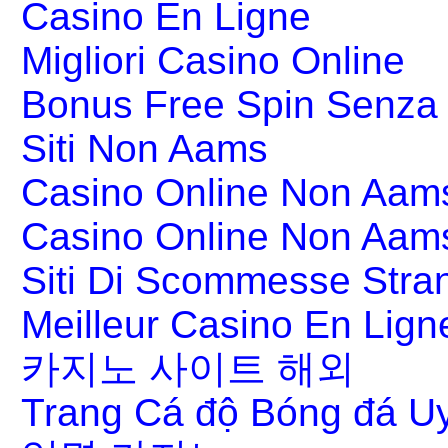
Casino En Ligne
Migliori Casino Online
Bonus Free Spin Senza
Siti Non Aams
Casino Online Non Aams
Casino Online Non Aam
Siti Di Scommesse Stran
Meilleur Casino En Lign
카지노 사이트 해외
Trang Cá độ Bóng đá Uy