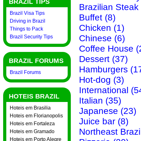
BRAZIL TIPS
Brazilian Steak
Brazil Visa Tips
Buffet (8)
Driving in Brazil
Chicken (1)
Things to Pack
Chinese (6)
Brazil Security Tips
Coffee House (
Dessert (37)
BRAZIL FORUMS
Hamburgers (1
Brazil Forums
Hot-dog (3)
International (5
HOTEIS BRAZIL
Italian (35)
Hoteis em Brasilia
Japanese (23)
Hoteis em Florianopolis
Juice bar (8)
Hoteis em Fortaleza
Northeast Brazil
Hoteis em Gramado
Hoteis em Porto Alegre