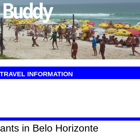
TRAVEL INFORMATION
nts in Belo Horizonte