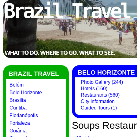
BELO HORIZONTE 
BRAZIL TRAVEL
Photo Gallery (244)
Belém
Hotels (160)
Belo Horizonte
Restaurants (560)
Brasília
City Information
Curitiba
Guided Tours (1)
Florianópolis
Soups Restaura
Fortaleza
Goiânia