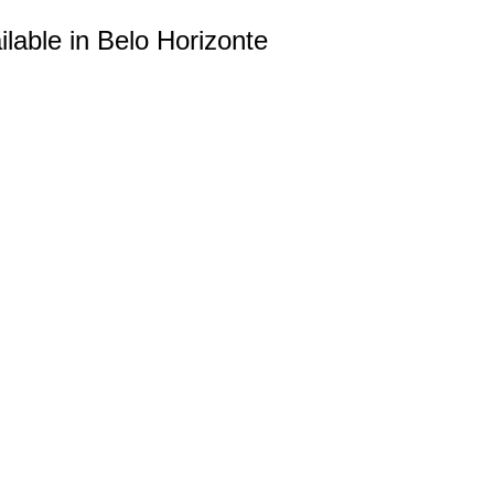
lable in Belo Horizonte